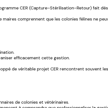
programme CER (Capture–Stérilisation–Retour) fait dés
de maires comprennent que les colonies félines ne peu
nation.
ganiser efficacement cette gestion.
eloppé de véritable projet CER rencontrent souvent les
naires de colonies et vétérinaires.
mmencent à comprendre que professionnaliser la gesti