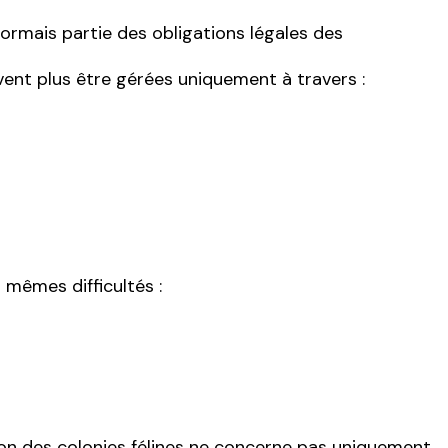
ormais partie des obligations légales des
vent plus être gérées uniquement à travers :
 mêmes difficultés :
on des colonies félines ne concerne pas uniquement