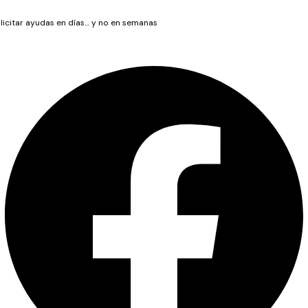
icitar ayudas en días… y no en semanas