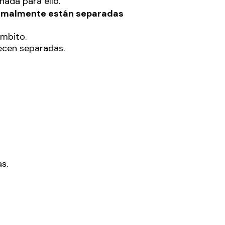
ñada para ello.
normalmente están separadas
mbito.
ecen separadas.
s.